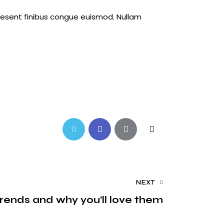
raesent finibus congue euismod. Nullam
Twitter-
Facebook
Share-
Copy
new
email
URL
to
NEXT
clipboard
 trends and why you’ll love them