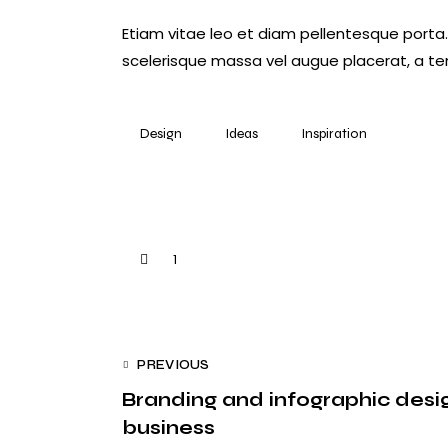
Etiam vitae leo et diam pellentesque porta.
scelerisque massa vel augue placerat, a te
Design
Ideas
Inspiration
1
Navegação
PREVIOUS
Branding and infographic desig
de
business