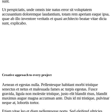
sunt.
Ut perspiciatis, unde omnis iste natus error sit voluptatem
accusantium doloremque laudantium, totam rem aperiam eaque ipsa,
quae ab illo inventore veritatis et quasi architecto beatae vitae dicta
sunt, explicabo.
Creative approach to every project
Aenean et egestas nulla. Pellentesque habitant morbi tristique
senectus et netus et malesuada fames ac turpis egestas. Fusce
gravida, ligula non molestie tristique, justo elit blandit risus, blandit
maximus augue magna accumsan ante. Duis id mi tristique, pulvinar
neque at, lobortis tortor.
Etiam vitae leo et diam pellentesque porta. Sed eleifend ultricies