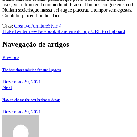
risus, vel rutrum erat commodo ut. Praesent finibus congue euismod.
Nullam scelerisque massa vel augue placerat, a tempor sem egestas.
Curabitur placerat finibus lacus.
Tags:
Creative
Furniture
Style 4
1
Like
Twitter-new
Facebook
Share-email
Copy URL to clipboard
Navegação de artigos
Previous
The best closet solution for small spaces
Dezembro 29, 2021
Next
How to choose the best bedroom decor
Dezembro 29, 2021