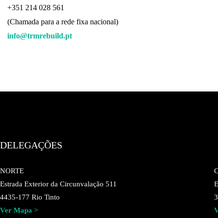
+351 214 028 561
(Chamada para a rede fixa nacional)
info@trmrebuild.pt
DELEGAÇÕES
NORTE
Estrada Exterior da Circunvalação 511
E
4435-177 Rio Tinto
3
Ver Mapa >
V