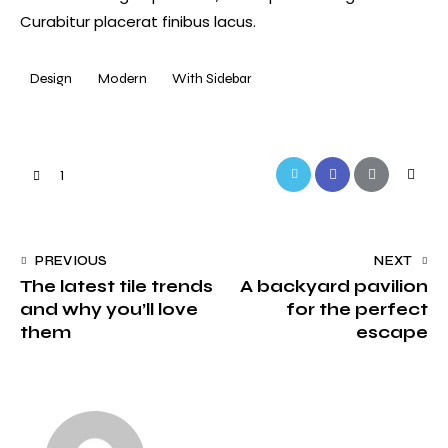
Curabitur placerat finibus lacus.
Design
Modern
With Sidebar
Twitter-
Facebook
Share-
Copy
1
new
email
URL
to
Navegação
PREVIOUS
NEXT
clipbo
The latest tile trends
A backyard pavilion
de
and why you’ll love
for the perfect
artigos
them
escape