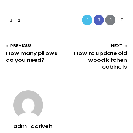
Twitter-
Facebook
Share-
Copy
2
new
email
URL
to
Navegação
PREVIOUS
NEXT
clipbo
How many pillows
How to update old
de
do you need?
wood kitchen
artigos
cabinets
adm_activeit