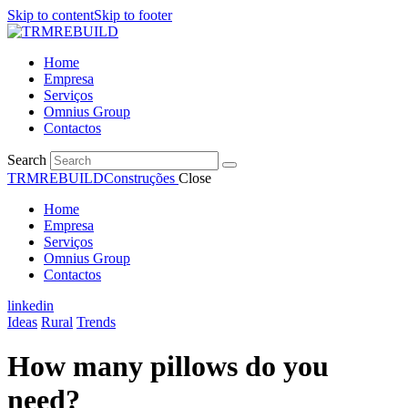
Skip to content
Skip to footer
Home
Empresa
Serviços
Omnius Group
Contactos
Search
TRMREBUILD
Construções
Close
Home
Empresa
Serviços
Omnius Group
Contactos
linkedin
Ideas
Rural
Trends
How many pillows do you
need?