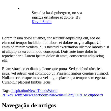
Stet clita kasd gubergren, no sea
sanctus est labore et dolore. By
Kevin Smith
Lorem ipsum dolor sit amet, consectetur adipisicing elit, sed do
eiusmod tempor incididunt ut labore et dolore magna aliqua. Ut
enim ad minim veniam, quis nostrud exercitation ullamco laboris nisi
ut aliquip ex ea commodo consequat. Duis aute irure dolor in
reprehenderit. Lorem ipsum dolor sit amet, consectetur adipiscing
elit.
Etiam vitae leo et diam pellentesque porta. Sed eleifend ultricies
risus, vel rutrum erat commodo ut. Praesent finibus congue euismod.
Nullam scelerisque massa vel augue placerat, a tempor sem egestas.
Curabitur placerat finibus lacus.
Tags:
Inspiration
News
Trends
World
2
Likes
Twitter-new
Facebook
Share-email
Copy URL to clipboard
Navegação de artigos