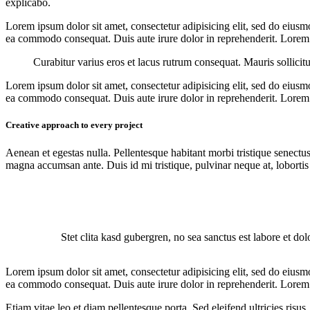
explicabo.
Lorem ipsum dolor sit amet, consectetur adipisicing elit, sed do eiusm
ea commodo consequat. Duis aute irure dolor in reprehenderit. Lorem i
Curabitur varius eros et lacus rutrum consequat. Mauris sollicit
Lorem ipsum dolor sit amet, consectetur adipisicing elit, sed do eiusm
ea commodo consequat. Duis aute irure dolor in reprehenderit. Lorem i
Creative approach to every project
Aenean et egestas nulla. Pellentesque habitant morbi tristique senectus
magna accumsan ante. Duis id mi tristique, pulvinar neque at, lobortis 
Stet clita kasd gubergren, no sea sanctus est labore et do
Lorem ipsum dolor sit amet, consectetur adipisicing elit, sed do eiusm
ea commodo consequat. Duis aute irure dolor in reprehenderit. Lorem i
Etiam vitae leo et diam pellentesque porta. Sed eleifend ultricies ri