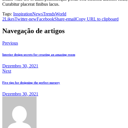
Curabitur placerat finibus lacus.
Tags:
Inspiration
News
Trends
World
2
Likes
Twitter-new
Facebook
Share-email
Copy URL to clipboard
Navegação de artigos
Previous
Interior design secrets for creating an amazing room
Dezembro 30, 2021
Next
Five tips for designing the perfect nursery
Dezembro 30, 2021