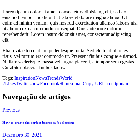
Lorem ipsum dolor sit amet, consectetur adipisicing elit, sed do
eiusmod tempor incididunt ut labore et dolore magna aliqua. Ut
enim ad minim veniam, quis nostrud exercitation ullamco laboris nisi
ut aliquip ex ea commodo consequat. Duis aute irure dolor in
reprehenderit. Lorem ipsum dolor sit amet, consectetur adipiscing
elit.
Etiam vitae leo et diam pellentesque porta. Sed eleifend ultricies
risus, vel rutrum erat commodo ut. Praesent finibus congue euismod.
Nullam scelerisque massa vel augue placerat, a tempor sem egestas.
Curabitur placerat finibus lacus.
Tags:
Inspiration
News
Trends
World
2
Likes
Twitter-new
Facebook
Share-email
Copy URL to clipboard
Navegação de artigos
Previous
How to create the perfect bedroom for sleeping
Dezembro 30, 2021