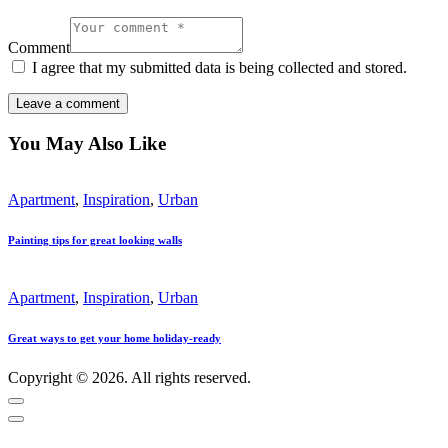
Comment
I agree that my submitted data is being collected and stored.
You May Also Like
Apartment
,
Inspiration
,
Urban
Painting tips for great looking walls
Apartment
,
Inspiration
,
Urban
Great ways to get your home holiday-ready
Copyright © 2026. All rights reserved.