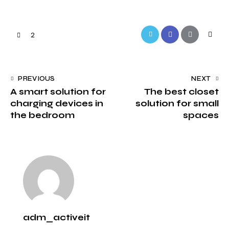
Twitter-
Facebook
Share-
Copy
2
new
email
URL
to
Navegação
PREVIOUS
NEXT
clipbo
A smart solution for
The best closet
de
charging devices in
solution for small
artigos
the bedroom
spaces
adm_activeit