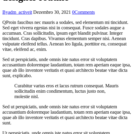
By
adm_activeit
Dezembro 30, 2021
0
Comments
Q
Proin faucibus nec mauris a sodales, sed elementum mi tincidunt.
Sed eget viverra egestas nisi in consequat. Fusce sodales augue a
accumsan. Cras sollicitudin, ipsum eget blandit pulvinar. Integer
tincidunt. Cras dapibus. Vivamus elementum semper nisi. Aenean
vulputate eleifend tellus. Aenean leo ligula, porttitor eu, consequat
vitae, eleifend ac, enim.
Sed ut perspiciatis, unde omnis iste natus error sit voluptatem
accusantium doloremque laudantium, totam rem aperiam eaque ipsa,
quae ab illo inventore veritatis et quasi architecto beatae vitae dicta
sunt, explicabo.
Curabitur varius eros et lacus rutrum consequat. Mauris
sollicitudin enim condimentum, luctus justo non,
molestie nisl.
Sed ut perspiciatis, unde omnis iste natus error sit voluptatem
accusantium doloremque laudantium, totam rem aperiam eaque ipsa,
quae ab illo inventore veritatis et quasi architecto beatae vitae dicta
sunt.
Ut perspiciatis, unde omnis iste natus error sit voluptatem