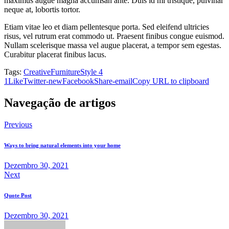
maximus augue magna accumsan ante. Duis id mi tristique, pulvinar
neque at, lobortis tortor.
Etiam vitae leo et diam pellentesque porta. Sed eleifend ultricies
risus, vel rutrum erat commodo ut. Praesent finibus congue euismod.
Nullam scelerisque massa vel augue placerat, a tempor sem egestas.
Curabitur placerat finibus lacus.
Tags:
Creative
Furniture
Style 4
1
Like
Twitter-new
Facebook
Share-email
Copy URL to clipboard
Navegação de artigos
Previous
Ways to bring natural elements into your home
Dezembro 30, 2021
Next
Quote Post
Dezembro 30, 2021