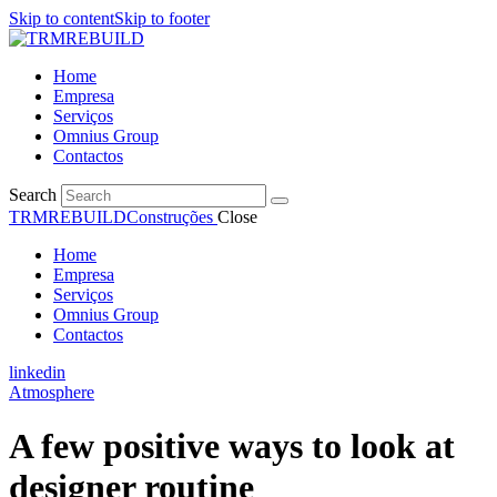
Skip to content
Skip to footer
Home
Empresa
Serviços
Omnius Group
Contactos
Search
TRMREBUILD
Construções
Close
Home
Empresa
Serviços
Omnius Group
Contactos
linkedin
Atmosphere
A few positive ways to look at
designer routine