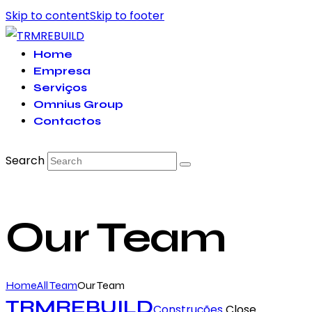
Skip to content
Skip to footer
Home
Empresa
Serviços
Omnius Group
Contactos
Search
Our Team
Home
All Team
Our Team
TRMREBUILD
Construções
Close